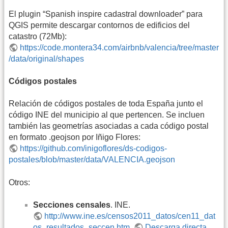
El plugin “Spanish inspire cadastral downloader” para
QGIS permite descargar contornos de edificios del
catastro (72Mb):
https://code.montera34.com/airbnb/valencia/tree/master
/data/original/shapes
Códigos postales
Relación de códigos postales de toda España junto el
código INE del municipio al que pertencen. Se incluen
también las geometrías asociadas a cada código postal
en formato .geojson por Iñigo Flores:
https://github.com/inigoflores/ds-codigos-
postales/blob/master/data/VALENCIA.geojson
Otros:
Secciones censales
. INE.
http://www.ine.es/censos2011_datos/cen11_dat
os_resultados_seccen.htm
.
Descarga directa
.