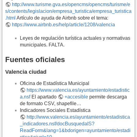
http://www.turisme.gva.es/opencms/opencms/turisme/e
s/contents/legislacion/empresa_turistica/empresa_turistica
.html
Artículo de ayuda de Airbnb sobre el tema:
https://www.airbnb.es/help/article/1208/valencia
Leyes de regulación turística actuales y normativas
municipales. FALTA.
Fuentes oficiales
Valencia ciudad
Oficina de Estadística Municipal
https://www.valencia.es/ayuntamiento/estadistic
a.nsf
El apartado
+accesible
permite descarga
de formato CSV, shapefile…
Indicadores Sociales Estadística
http://www.valencia.es/ayuntamiento/estadistica
_indicadores.nsf/docBusquedaIS?
ReadForm&lang=1&bdorigen=ayuntamiento/estadi