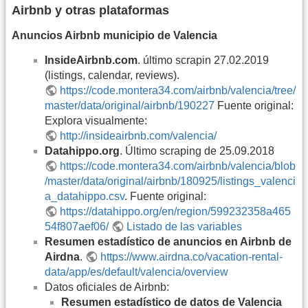
Airbnb y otras plataformas
Anuncios Airbnb municipio de Valencia
InsideAirbnb.com
. último scrapin 27.02.2019
(listings, calendar, reviews).
https://code.montera34.com/airbnb/valencia/tree/
master/data/original/airbnb/190227
Fuente original:
Explora visualmente:
http://insideairbnb.com/valencia/
Datahippo.org
. Último scraping de 25.09.2018
https://code.montera34.com/airbnb/valencia/blob
/master/data/original/airbnb/180925/listings_valenci
a_datahippo.csv
. Fuente original:
https://datahippo.org/en/region/599232358a465
54f807aef06/
Listado de las variables
Resumen estadístico de anuncios en Airbnb de
Airdna
.
https://www.airdna.co/vacation-rental-
data/app/es/default/valencia/overview
Datos oficiales de Airbnb:
Resumen estadístico de datos de Valencia