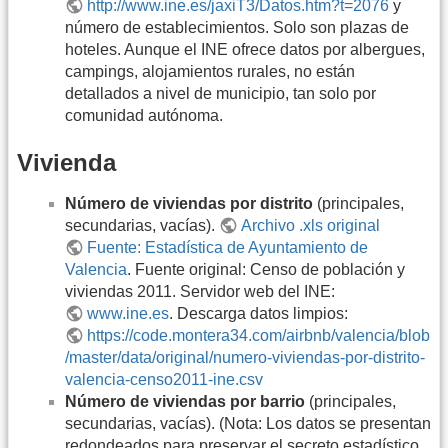
http://www.ine.es/jaxiT3/Datos.htm?t=2076
y
número de establecimientos. Solo son plazas de
hoteles. Aunque el INE ofrece datos por albergues,
campings, alojamientos rurales, no están
detallados a nivel de municipio, tan solo por
comunidad autónoma.
Vivienda
Número de viviendas por distrito
(principales,
secundarias, vacías).
Archivo .xls original
Fuente: Estadística de Ayuntamiento de
Valencia
. Fuente original: Censo de población y
viviendas 2011. Servidor web del INE:
www.ine.es
. Descarga datos limpios:
https://code.montera34.com/airbnb/valencia/blob
/master/data/original/numero-viviendas-por-distrito-
valencia-censo2011-ine.csv
Número de viviendas por barrio
(principales,
secundarias, vacías). (Nota: Los datos se presentan
redondeados para preservar el secreto estadístico.