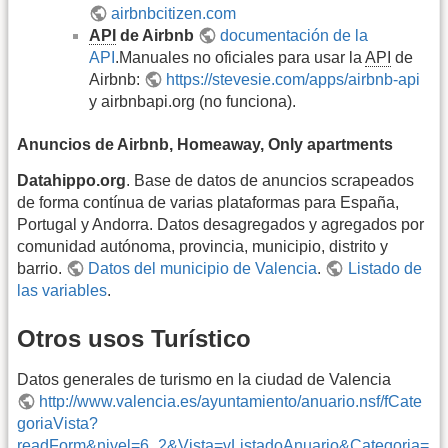
airbnbcitizen.com
API
de Airbnb
documentación de la
API
.Manuales no oficiales para usar la
API
de
Airbnb:
https://stevesie.com/apps/airbnb-api
y airbnbapi.org (no funciona).
Anuncios de Airbnb, Homeaway, Only apartments
Datahippo.org
. Base de datos de anuncios scrapeados
de forma contínua de varias plataformas para España,
Portugal y Andorra. Datos desagregados y agregados por
comunidad autónoma, provincia, municipio, distrito y
barrio.
Datos del municipio de Valencia
.
Listado de
las variables
.
Otros usos Turístico
Datos generales de turismo en la ciudad de Valencia
http://www.valencia.es/ayuntamiento/anuario.nsf/fCate
goriaVista?
readForm&nivel=6_2&Vista=vListadoAnuario&Categoria=