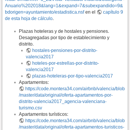
Anuario%202018&lang=1&expand=7&subexpandido=9&
bdorigen=ayuntamiento/estadistica.nsf
en el
capítulo 9
de esta hoja de cálculo
.
Plazas hoteleras y de hostales y pensiones.
Desagregadas por tipo de establecimiento y
distrito.
hostales-pensiones-por-distrito-
valencia2017
hoteles-por-estrellas-por-distrito-
valencia2017
plazas-hoteleras-por-tipo-valencia2017
Apartamentos:
https://code.montera34.com/airbnb/valencia/blob
/master/data/original/oferta-apartamentos-por-
distrito-valencia2017_agencia-valenciana-
turismo.csv
Apartamentos turísticos:
https://code.montera34.com/airbnb/valencia/blob
/master/data/original/oferta-apartamentos-turisticos-