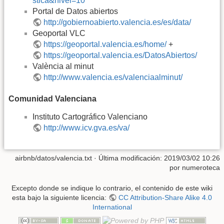
stica&nivel=10
Portal de Datos abiertos
http://gobiernoabierto.valencia.es/es/data/
Geoportal VLC
https://geoportal.valencia.es/home/
+
https://geoportal.valencia.es/DatosAbiertos/
València al minut
http://www.valencia.es/valenciaalminut/
Comunidad Valenciana
Instituto Cartográfico Valenciano
http://www.icv.gva.es/va/
airbnb/datos/valencia.txt
· Última modificación:
2019/03/02 10:26
por
numeroteca
Excepto donde se indique lo contrario, el contenido de este wiki
esta bajo la siguiente licencia:
CC Attribution-Share Alike 4.0
International