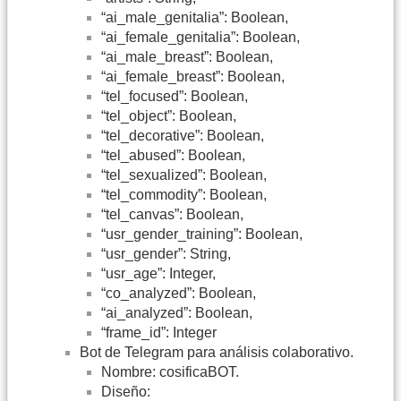
“ai_male_genitalia”: Boolean,
“ai_female_genitalia”: Boolean,
“ai_male_breast”: Boolean,
“ai_female_breast”: Boolean,
“tel_focused”: Boolean,
“tel_object”: Boolean,
“tel_decorative”: Boolean,
“tel_abused”: Boolean,
“tel_sexualized”: Boolean,
“tel_commodity”: Boolean,
“tel_canvas”: Boolean,
“usr_gender_training”: Boolean,
“usr_gender”: String,
“usr_age”: Integer,
“co_analyzed”: Boolean,
“ai_analyzed”: Boolean,
“frame_id”: Integer
Bot de Telegram para análisis colaborativo.
Nombre: cosificaBOT.
Diseño: